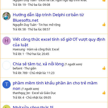
n
Nguyễn Duy Tuân
Excel và các ngôn ngữ lập trình khác
Trả lời
19
Thứ ba lúc 09:08
Hướng dẫn lập trình Delphi cơ bản từ
Bluesofts.net
Nguyễn Duy Tuân
Tin học mở rộng
Trả lời
58
Thứ ba lúc 08:57
Viết công thức excel tính số giờ OT vượt quy định
H
của luật
Haesung
Hàm và công thức Excel
Trả lời
1
Thứ hai lúc 20:45
Chia sẻ tâm tư, xả nỗi lòng
(1 người xem)
befaint
Thư giãn
Trả lời
789
Chủ nhật lúc 11:23
phầm mềm tính khẩu phần ăn cho trẻ mầm
T
non
(1 người xem)
thanhquy_bn
Excel và Giáo Dục
Trả lời
4
Chủ nhật lúc 09:05
Nhờ sửa công thức IF