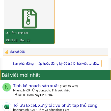
SQL for Excel.rar
233.3 KB · Đọc: 36
Maika8008
R
e
a
Bạn phải đăng nhập hoặc đăng ký để trả lời bài viết tại đây.
c
t
i
Bài viết mới nhất
o
n
Tính kế hoạch sản xuất
s
N
(3 người xem)
:
Nhung.bn09
Ứng dụng cho lĩnh vực khác
Trả lời
0
Hôm nay lúc 16:04
Tối ưu Excel. Xử lý tác vụ phức tạp thủ công
hoangminh90AI
Hàm và công thức Excel