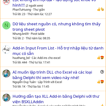
hình!!!
(2 người xem)
PhanTuHuong
Thư giãn
Trả lời
23
Thứ năm lúc 12:27
Dữ liệu sheet nguồn có, nhưng không tìm thấy
N
trong sheet pivot
Nhung.bn09
Pivot table
Trả lời
2
Thứ năm lúc 08:35
Add-in Input From List - Hỗ trợ nhập liệu từ danh
mục có sẵn
huuthang_bd
Các Add-ins cho excel
Trả lời
444
Thứ tư lúc 17:41
AI muốn lập trình DLL cho Excel và các loại
u
bằng Delphi thì xem video này nhé!
e
Nguyễn Duy Tuân
Lập Trình với Excel
s
Trả lời
1K
Thứ ba lúc 11:45
t
Hướng dẫn tạo XLL Add-in bằng Delphi với thư
i
viện BSXLLAddin
o