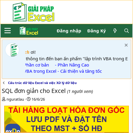
Đăng nhập
Đăng Ký
ơi!
Khách
GPE thông tin đến bạn ấn phẩm "lập trình VBA trong Ex
- Phần cơ bản
- Phần Nâng Cao
- VBA trong Excel - Cải thiện và tăng tốc
Cấu trúc dữ liệu Excel và việc Xử lý dữ liệu
SQL đơn giản cho Excel
(1 người xem)
T
N
nguratlau
16/6/26
h
g
r
à
e
y
a
g
d
ử
s
i