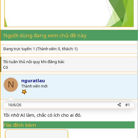
t
a
r
t
e
r
Người dùng đang xem chủ đề này
Đang trực tuyến: 1 (Thành viên: 0, Khách: 1)
Tôi tuân thủ nội quy khi đăng bài
Có
nguratlau
N
Thành viên mới
16/6/26
#1
Tôi nhờ AI làm, chắc có ích cho ai đó.
File đính kèm