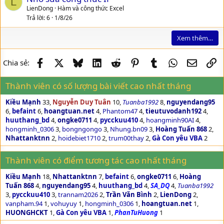
L
LienDong
Hàm và công thức Excel
Trả lời
6
1/8/26
Xem thêm…
Facebook
X
Bluesky
LinkedIn
Reddit
Pinterest
Tumblr
WhatsApp
Email
Li
Chia sẻ:
Thành viên có số lượng bài viết cao nhất tháng
Kiều Mạnh
33
Nguyễn Duy Tuân
10
Tuanba1992
8
nguyendang95
6
befaint
6
hoangtuan.net
4
Phantom47
4
tieutuvodanh192
4
huuthang_bd
4
ongke0711
4
pycckuu410
4
hoangminh90AI
4
hongminh_0306
3
bongngongo
3
Nhung.bn09
3
Hoàng Tuấn 868
2
Nhattanktnn
2
hoidebiet1710
2
trum00thay
2
Gà Con yêu VBA
2
Thành viên có điểm tương tác cao nhất tháng
Kiều Mạnh
18
Nhattanktnn
7
befaint
6
ongke0711
6
Hoàng
Tuấn 868
4
nguyendang95
4
huuthang_bd
4
SA_DQ
4
Tuanba1992
3
pycckuu410
3
trannam2026
2
Trần Văn Bình
2
LienDong
2
vanpham.94
1
vohuyuy
1
hongminh_0306
1
hoangtuan.net
1
HUONGHCKT
1
Gà Con yêu VBA
1
PhanTuHuong
1