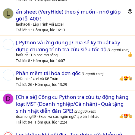
t
ẩn sheet (VeryHide) theo ý muốn - nhờ giúp
i
L
u
gỡ lỗi 400 !
o
e
n
laohac4i
Lập Trình với Excel
s
Trả lời
1
Hôm qua, lúc 16:13
t
[ Python và ứng dụng ] Chia sẻ kỹ thuật xây
i
dựng chương trình tra cứu siêu tốc độ
o
(1 người xem)
n
befaint
Tin học mở rộng
Trả lời
8
Hôm qua, lúc 14:07
Phần mềm tải hóa đơn gốc
(1 người xem)
befaint
Excel và Kế Toán
Trả lời
26
Hôm qua, lúc 13:29
[Chia sẻ] Công cụ Python tra cứu tự động hàng
D
loạt MST (Doanh nghiệp/Cá nhân) - Quà tặng
sinh nhật diễn đàn GPE!
(2 người xem)
doanlong49
Excel và các ngôn ngữ lập trình khác
Trả lời
94
Hôm qua, lúc 12:24
Lọc không khí nội địa - Tạo dựng sức khỏe vô