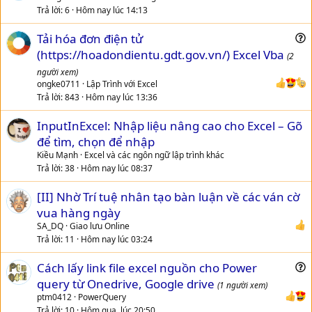
Trả lời
6
Hôm nay lúc 14:13
Tải hóa đơn điện tử
u
(https://hoadondientu.gdt.gov.vn/) Excel Vba
(2
e
người xem)
s
ongke0711
Lập Trình với Excel
t
Trả lời
843
Hôm nay lúc 13:36
i
InputInExcel: Nhập liệu nâng cao cho Excel – Gõ
o
n
để tìm, chọn để nhập
Kiều Mạnh
Excel và các ngôn ngữ lập trình khác
Trả lời
38
Hôm nay lúc 08:37
[II] Nhờ Trí tuệ nhân tạo bàn luận về các ván cờ
vua hàng ngày
SA_DQ
Giao lưu Online
Trả lời
11
Hôm nay lúc 03:24
Cách lấy link file excel nguồn cho Power
u
query từ Onedrive, Google drive
(1 người xem)
e
ptm0412
PowerQuery
s
Trả lời
10
Hôm qua, lúc 20:50