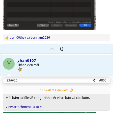
trum00thay
và
trannam2026
R
e
U
0
a
c
p
t
v
i
yhan0107
Y
o
o
Thành viên mới
n
t
s
:
e
23/6/26
#805
ongke0711 đã viết:
Mới bấm tải file về xong trình diệt virus báo và xóa luôn.
View attachment 311898