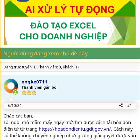
a
g
d
ử
s
i
t
a
r
t
e
r
Người dùng đang xem chủ đề này
Đang trực tuyến: 1 (Thành viên: 0, Khách: 1)
ongke0711
Thành viên gắn bó
6/10/24
#1
Chào các bạn,
Tôi ngồi mò mẫm mấy ngày mới tìm được cách tải hóa đơn
điện tử từ trang
https://hoadondientu.gdt.gov.vn/
. Cách này
có thể không chuyên nghiệp nhưng cũng giải quyết được vấn