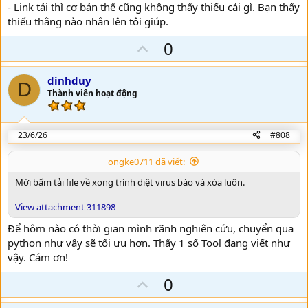
- Link tải thì cơ bản thế cũng không thấy thiếu cái gì. Bạn thấy
thiếu thằng nào nhắn lên tôi giúp.
U
0
p
v
dinhduy
D
o
Thành viên hoạt động
t
e
23/6/26
#808
ongke0711 đã viết:
Mới bấm tải file về xong trình diệt virus báo và xóa luôn.
View attachment 311898
Để hôm nào có thời gian mình rãnh nghiên cứu, chuyển qua
python như vậy sẽ tối ưu hơn. Thấy 1 số Tool đang viết như
vậy. Cám ơn!
U
0
p