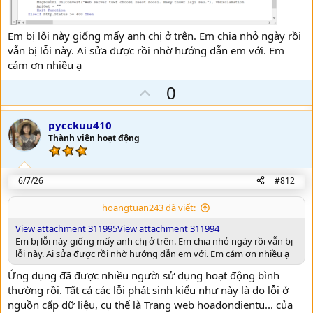
Em bị lỗi này giống mấy anh chị ở trên. Em chia nhỏ ngày rồi
vẫn bị lỗi này. Ai sửa được rồi nhờ hướng dẫn em với. Em
cám ơn nhiều ạ
U
0
p
v
pycckuu410
o
Thành viên hoạt động
t
e
6/7/26
#812
hoangtuan243 đã viết:
View attachment 311995
View attachment 311994
Em bị lỗi này giống mấy anh chị ở trên. Em chia nhỏ ngày rồi vẫn bị
lỗi này. Ai sửa được rồi nhờ hướng dẫn em với. Em cám ơn nhiều ạ
Ứng dụng đã được nhiều người sử dụng hoạt động bình
thường rồi. Tất cả các lỗi phát sinh kiểu như này là do lỗi ở
nguồn cấp dữ liệu, cụ thể là Trang web hoadondientu... của