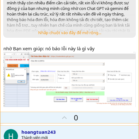
mình thấy còn nhiều điểm cần cải tiến, rất xin lỗi vì không được sự
đồng ý của bạn nhưng mình cũng nhờ con Chat GPT và gemini để
hoàn thiện lại cấu trúc, xử lý rất rất nhiều vấn đề về ngày tháng,
thông báo hóa đơn lỗi, hóa đơn không tải đc chi tiết, tạo thêm các
hàm hỗ trợ... tuy nhiên hạn chế của mình cũng giống bạn là link tải
hóa đơn PDF gốc, nếu bạn nào có thư viện về link tải này thì thật là
Nhấp chuột vào đây để mở rộng...
tuyệt với, file sẽ hoàn thiện hơn rất nhiều!!! mình xin gửi lại file
mình đã sửa mong sự góp ý của các bạn!!! một lần nữa xin cám ơn
ongke0711 nhé!!!
nhờ Bạn xem giúp: nó báo lỗi này là gì vậy
U
0
p
v
hoangtuan243
Thành viên mới