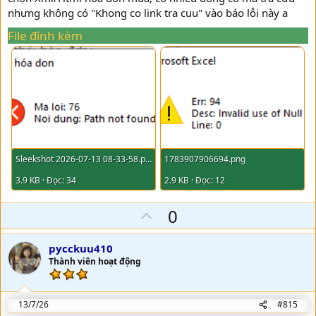
nhưng không có "Khong co link tra cuu" vào báo lỗi này a
File đính kèm
Sleekshot 2026-07-13 08-33-58.png
1783907906694.png
3.9 KB · Đọc: 34
2.9 KB · Đọc: 12
U
0
p
v
pycckuu410
o
Thành viên hoạt động
t
e
13/7/26
#815