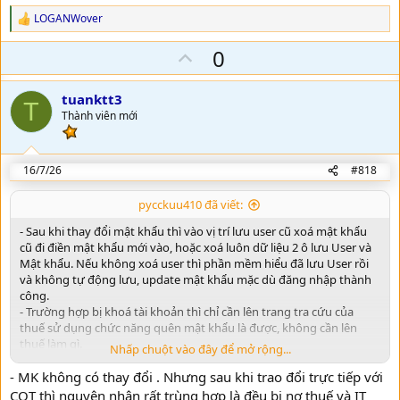
LOGANWover
R
e
U
0
a
c
p
t
v
i
tuanktt3
T
o
o
Thành viên mới
n
t
s
:
e
16/7/26
#818
pycckuu410 đã viết:
- Sau khi thay đổi mật khẩu thì vào vị trí lưu user cũ xoá mật khẩu
cũ đi điền mật khẩu mới vào, hoặc xoá luôn dữ liệu 2 ô lưu User và
Mật khẩu. Nếu không xoá user thì phần mềm hiểu đã lưu User rồi
và không tự động lưu, update mật khẩu mặc dù đăng nhập thành
công.
- Trường hợp bị khoá tài khoản thì chỉ cần lên trang tra cứu của
thuế sử dụng chức năng quên mật khẩu là được, không cần lên
thuế làm gì.
Nhấp chuột vào đây để mở rộng...
- Nếu công ty có nhiều kế toán thì nên tạo thêm user để sử dụng
- MK không có thay đổi . Nhưng sau khi trao đổi trực tiếp với
độc lập tránh trường hợp truy cập trên web thì phải đối mật khẩu
thường xuyên, trong khi ứng dụng thì không cần.
CQT thì nguyên nhân rất trùng hợp là đều bị nợ thuế và IT