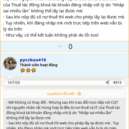
của Thuế tác động khoá tài khoản đăng nhập với lý do "Nhập
sai nhiều lần" không thể lấy lại được mk
- Sau khi nộp đủ số nợ thuê thì web cho phép lấy lại được mk
. Tuy nhiên, khi đăng nhập mk mới trực tiếp trên web vẫn bị
lý do trên
- Như vậy, có thể kết luận không phải do lỗi tool
U
0
p
v
pycckuu410
o
Thành viên hoạt động
t
e
16/7/26
#819
tuanktt3 đã viết:
- MK không có thay đổi . Nhưng sau khi trao đổi trực tiếp với CQT
thì nguyên nhân rất trùng hợp là đều bị nợ thuế và IT của Thuế tác
động khoá tài khoản đăng nhập với lý do "Nhập sai nhiều lần"
không thể lấy lại được mk
- Sau khi nộp đủ số nợ thuê thì web cho phép lấy lại được mk . Tuy
nhiên, khi đăng nhập mk mới trực tiếp trên web vẫn bị lý do trên