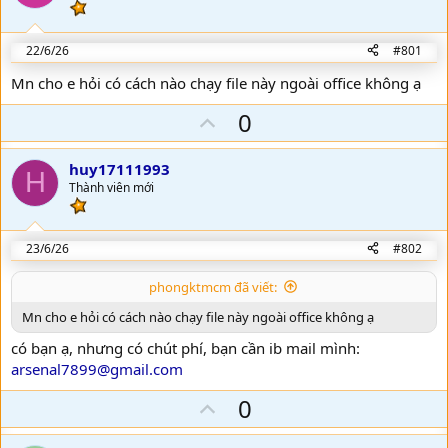
:
22/6/26
#801
Mn cho e hỏi có cách nào chạy file này ngoài office không ạ
U
0
p
v
huy17111993
H
o
Thành viên mới
t
e
23/6/26
#802
phongktmcm đã viết:
Mn cho e hỏi có cách nào chạy file này ngoài office không ạ
có bạn ạ, nhưng có chút phí, bạn cần ib mail mình:
arsenal7899@gmail.com
U
0
p