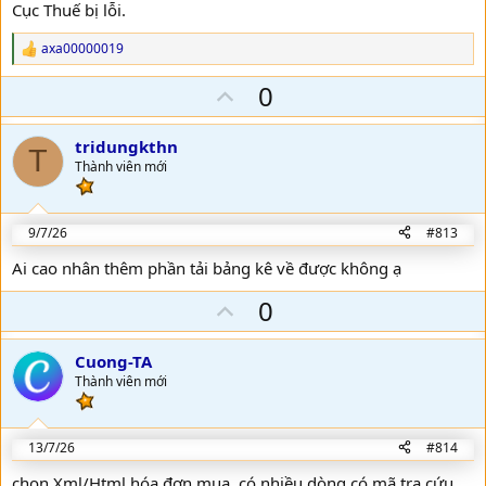
Cục Thuế bị lỗi.
axa00000019
R
e
U
0
a
c
p
t
v
i
tridungkthn
T
o
o
Thành viên mới
n
t
s
:
e
9/7/26
#813
Ai cao nhân thêm phần tải bảng kê về được không ạ
U
0
p
v
Cuong-TA
o
Thành viên mới
t
e
13/7/26
#814
chọn Xml/Html hóa đơn mua, có nhiều dòng có mã tra cứu