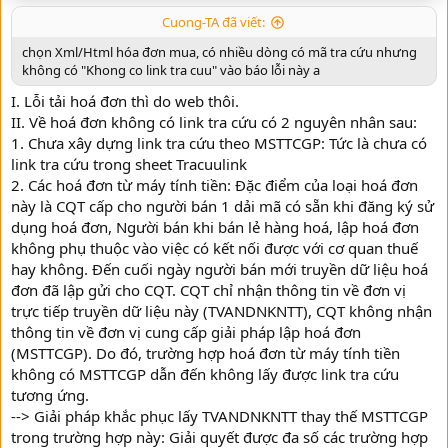
Cuong-TA đã viết:
chọn Xml/Html hóa đơn mua, có nhiều dòng có mã tra cứu nhưng
không có "Khong co link tra cuu" vào báo lỗi này a
I. Lỗi tải hoá đơn thì do web thôi.
II. Về hoá đơn không có link tra cứu có 2 nguyên nhân sau:
1. Chưa xây dựng link tra cứu theo MSTTCGP: Tức là chưa có
link tra cứu trong sheet Tracuulink
2. Các hoá đơn từ máy tính tiền: Đặc điểm của loại hoá đơn
này là CQT cấp cho người bán 1 dải mã có sẵn khi đăng ký sử
dụng hoá đơn, Người bán khi bán lẻ hàng hoá, lập hoá đơn
không phụ thuộc vào việc có kết nối được với cơ quan thuế
hay không. Đến cuối ngày người bán mới truyền dữ liệu hoá
đơn đã lập gửi cho CQT. CQT chỉ nhận thông tin về đơn vị
trực tiếp truyền dữ liệu này (TVANDNKNTT), CQT không nhận
thông tin về đơn vị cung cấp giải pháp lập hoá đơn
(MSTTCGP). Do đó, trường hợp hoá đơn từ máy tính tiền
không có MSTTCGP dẫn đến không lấy được link tra cứu
tương ứng.
--> Giải pháp khắc phục lấy TVANDNKNTT thay thế MSTTCGP
trong trường hợp này: Giải quyết được đa số các trường hợp