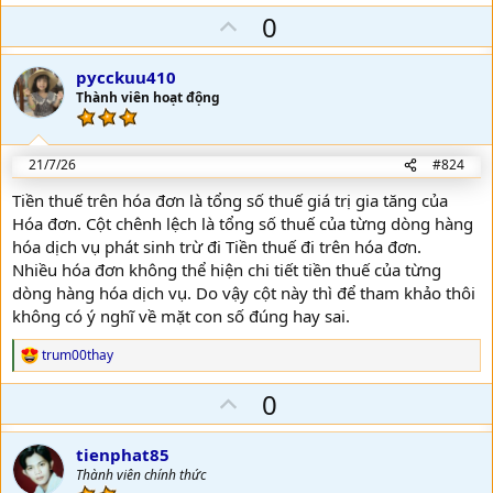
U
0
p
v
pycckuu410
o
Thành viên hoạt động
t
e
21/7/26
#824
Tiền thuế trên hóa đơn là tổng số thuế giá trị gia tăng của
Hóa đơn. Cột chênh lệch là tổng số thuế của từng dòng hàng
hóa dịch vụ phát sinh trừ đi Tiền thuế đi trên hóa đơn.
Nhiều hóa đơn không thể hiện chi tiết tiền thuế của từng
dòng hàng hóa dịch vụ. Do vậy cột này thì để tham khảo thôi
không có ý nghĩ về mặt con số đúng hay sai.
trum00thay
R
e
U
0
a
c
p
t
v
i
tienphat85
o
o
Thành viên chính thức
n