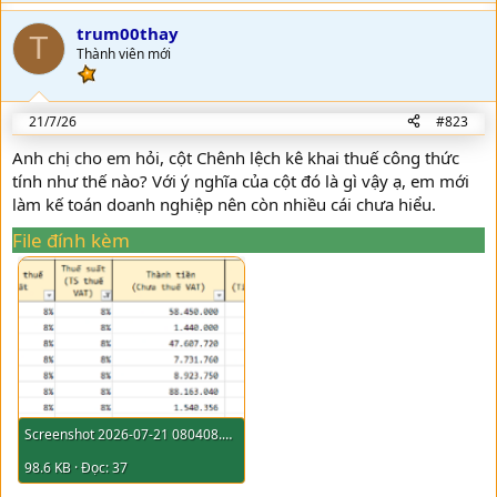
p
t
v
i
trum00thay
T
o
o
Thành viên mới
n
t
s
:
e
21/7/26
#823
Anh chị cho em hỏi, cột Chênh lệch kê khai thuế công thức
tính như thế nào? Với ý nghĩa của cột đó là gì vậy ạ, em mới
làm kế toán doanh nghiệp nên còn nhiều cái chưa hiểu.
File đính kèm
Screenshot 2026-07-21 080408.png
98.6 KB · Đọc: 37