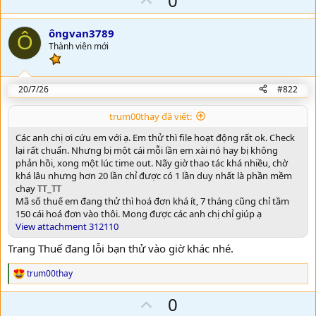
0
p
v
ôngvan3789
Ô
o
Thành viên mới
t
e
20/7/26
#822
trum00thay đã viết:
Các anh chị ơi cứu em với ạ. Em thử thì file hoạt động rất ok. Check
lại rất chuẩn. Nhưng bị một cái mỗi lần em xài nó hay bị không
phản hồi, xong một lúc time out. Nãy giờ thao tác khá nhiều, chờ
khá lâu nhưng hơn 20 lần chỉ được có 1 lần duy nhất là phần mềm
chạy TT_TT
Mã số thuế em đang thử thì hoá đơn khá ít, 7 tháng cũng chỉ tầm
150 cái hoá đơn vào thôi. Mong được các anh chị chỉ giúp ạ
View attachment 312110
Trang Thuế đang lỗi bạn thử vào giờ khác nhé.
trum00thay
R
e
U
0
a
c