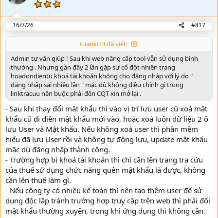
t
e
16/7/26
#817
tuanktt3 đã viết:
Admin tư vấn giúp ! Sau khi web nâng cấp tool vẫn sử dụng bình
thường . Nhưng gần đây 2 lần gặp sự cố đột nhiên trang
hoadondientu khoá tài khoản không cho đăng nhập với lý do "
đăng nhập sai nhiều lần " mặc dù không điều chỉnh gì trong
linktracuu nên buộc phải đến CQT xin mở lại .
- Sau khi thay đổi mật khẩu thì vào vị trí lưu user cũ xoá mật
khẩu cũ đi điền mật khẩu mới vào, hoặc xoá luôn dữ liệu 2 ô
lưu User và Mật khẩu. Nếu không xoá user thì phần mềm
hiểu đã lưu User rồi và không tự động lưu, update mật khẩu
mặc dù đăng nhập thành công.
- Trường hợp bị khoá tài khoản thì chỉ cần lên trang tra cứu
của thuế sử dụng chức năng quên mật khẩu là được, không
cần lên thuế làm gì.
- Nếu công ty có nhiều kế toán thì nên tạo thêm user để sử
dụng độc lập tránh trường hợp truy cập trên web thì phải đối
mật khẩu thường xuyên, trong khi ứng dụng thì không cần.