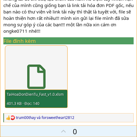
tốt hơn, gọn hơn nhé.
chế của mình cũng giống bạn là link tải hóa đơn PDF gốc, nếu
bạn nào có thư viện về link tải này thì thật là tuyệt với, file sẽ
hoàn thiện hơn rất nhiều!!! mình xin gửi lại file mình đã sửa
mong sự góp ý của các bạn!!! một lần nữa xin cám ơn
ongke0711 nhé!!!
File đính kèm
*** 12/10/2024:
Cập nhật sửa một đống lỗi.
TaiHoaDonDienTu_Fast_v1.0.xlsm
*** 15/10/2024:
Cập nhật sửa lỗi Null và nhập ngày tháng.
*** 16/10/2024: Thêm tính năng lưu User/Pass
.
401.3 KB · Đọc: 140
*** 20/10/2024: Sửa lỗi hiển thị ngày tháng
, sửa và thêm một số
code phụ trợ.
*** 28/10/2024: Sửa lấy hóa đơn từ máy tính tiền
.
trum00thay
và
forsweetheart2812
R
*** 07/11/2024: Sửa code trích xuất dữ liệu, thêm cột so sánh.
e
U
*** 13/11/2024: Dùng code của bạn Hesanbi để tự động nhập
0
a
Captcha. Thêm code lấy link tra cứu của VNPT và BKAV.
c