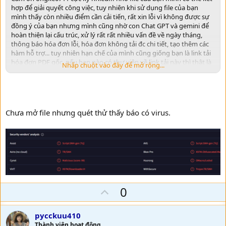
hợp để giải quyết công việc, tuy nhiên khi sử dụng file của bạn
mình thấy còn nhiều điểm cần cải tiến, rất xin lỗi vì không được sự
đồng ý của bạn nhưng mình cũng nhờ con Chat GPT và gemini để
hoàn thiện lại cấu trúc, xử lý rất rất nhiều vấn đề về ngày tháng,
thông báo hóa đơn lỗi, hóa đơn không tải đc chi tiết, tạo thêm các
hàm hỗ trợ... tuy nhiên hạn chế của mình cũng giống bạn là link tải
hóa đơn PDF gốc, nếu bạn nào có thư viện về link tải này thì thật là
Nhấp chuột vào đây để mở rộng...
tuyệt với, file sẽ hoàn thiện hơn rất nhiều!!! mình xin gửi lại file
mình đã sửa mong sự góp ý của các bạn!!! một lần nữa xin cám ơn
ongke0711 nhé!!!
Chưa mở file nhưng quét thử thấy báo có virus.
U
0
p
v
pycckuu410
Thành viên hoạt động