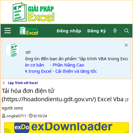
Đăng nhập
Đăng Ký
ơi!
Khách
GPE thông tin đến bạn ấn phẩm "lập trình VBA trong Excel
- Phần cơ bản
- Phần Nâng Cao
- VBA trong Excel - Cải thiện và tăng tốc
Lập Trình với Excel
Tải hóa đơn điện tử
(https://hoadondientu.gdt.gov.vn/) Excel Vba
(3
người xem)
T
N
ongke0711
6/10/24
h
g
r
à
e
y