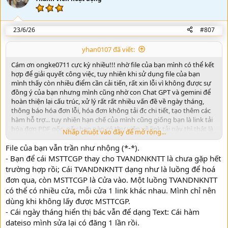
o
t
e
23/6/26
#807
yhan0107 đã viết:
Cám ơn ongke0711 cực kỳ nhiều!!! nhờ file của bạn mình có thể kết
hợp để giải quyết công việc, tuy nhiên khi sử dụng file của bạn
mình thấy còn nhiều điểm cần cải tiến, rất xin lỗi vì không được sự
đồng ý của bạn nhưng mình cũng nhờ con Chat GPT và gemini để
hoàn thiện lại cấu trúc, xử lý rất rất nhiều vấn đề về ngày tháng,
thông báo hóa đơn lỗi, hóa đơn không tải đc chi tiết, tạo thêm các
hàm hỗ trợ... tuy nhiên hạn chế của mình cũng giống bạn là link tải
hóa đơn PDF gốc, nếu bạn nào có thư viện về link tải này thì thật là
Nhấp chuột vào đây để mở rộng...
tuyệt với, file sẽ hoàn thiện hơn rất nhiều!!! mình xin gửi lại file
File của bạn vẫn trần như nhộng (*-*).
mình đã sửa mong sự góp ý của các bạn!!! một lần nữa xin cám ơn
ongke0711 nhé!!!
- Bạn để cái MSTTCGP thay cho TVANDNKNTT là chưa gặp hết
trường hợp rồi; Cái TVANDNKNTT dạng như là luồng để hoá
đơn qua, còn MSTTCGP là Cửa vào. Một luồng TVANDNKNTT
có thể có nhiều cửa, mỗi cửa 1 link khác nhau. Mình chỉ nên
dùng khi không lấy được MSTTCGP.
- Cái ngày tháng hiển thị bác vẫn để dạng Text: Cái hàm
dateiso mình sửa lại có đăng 1 lần rồi.