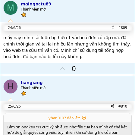
v
maingoctu89
M
o
Thành viên mới
t
e
24/6/26
#809
mấy nay mình tải luôn bị thiếu 1 vài hoá đơn có cấp mã. đã
chỉnh thời gian và tại lại nhiều lần nhưng vẫn không tìm thấy.
vào web tra cứu thì vẫn có. Mình chỉ sử dụng tải tổng hợp
hoá đơn. Có bạn nào bị lỗi này không.
U
0
p
v
hangiang
H
o
Thành viên mới
t
e
25/6/26
#810
yhan0107 đã viết:
Cám ơn ongke0711 cực kỳ nhiều!!! nhờ file của bạn mình có thể kết
hợp để giải quyết công việc, tuy nhiên khi sử dụng file của bạn