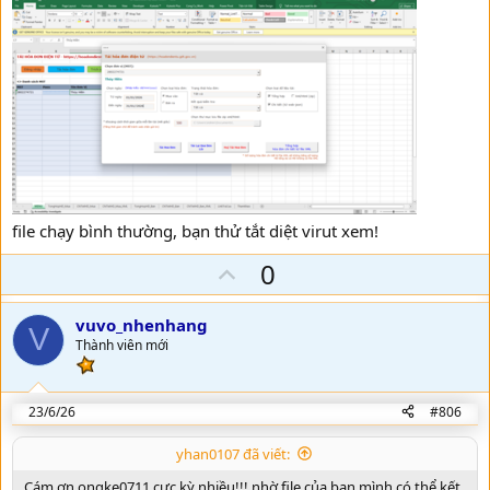
file chạy bình thường, bạn thử tắt diệt virut xem!
U
0
p
v
vuvo_nhenhang
V
o
Thành viên mới
t
e
23/6/26
#806
yhan0107 đã viết:
Cám ơn ongke0711 cực kỳ nhiều!!! nhờ file của bạn mình có thể kết