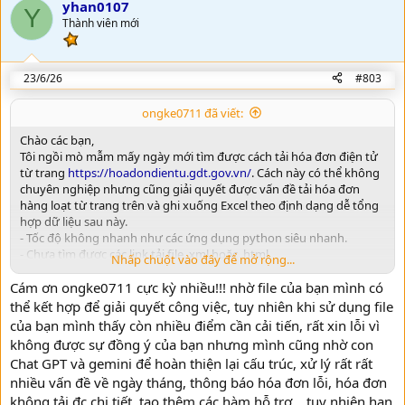
v
yhan0107
Y
o
Thành viên mới
t
e
23/6/26
#803
ongke0711 đã viết:
Chào các bạn,
Tôi ngồi mò mẫm mấy ngày mới tìm được cách tải hóa đơn điện tử
từ trang
https://hoadondientu.gdt.gov.vn/
. Cách này có thể không
chuyên nghiệp nhưng cũng giải quyết được vấn đề tải hóa đơn
hàng loạt từ trang trên và ghi xuống Excel theo định dạng dễ tổng
hợp dữ liệu sau này.
- Tốc độ không nhanh như các ứng dụng python siêu nhanh.
- Chưa tìm được các link tải file .xml hoặc .html
Nhấp chuột vào đây để mở rộng...
- Chưa trải nghiệm qua các định dạng hóa đơn điện tử của các nhà
Cám ơn ongke0711 cực kỳ nhiều!!! nhờ file của bạn mình có
cung cấp giải pháp khác nhau nên sẽ không đảm bảo chạy đúng
100%.
thể kết hợp để giải quyết công việc, tuy nhiên khi sử dụng file
- Chưa biết cách tích hợp code vượt Captcha của (Python, C#..) vào
của bạn mình thấy còn nhiều điểm cần cải tiến, rất xin lỗi vì
VBA nên phải nhập Captcha thủ công.
không được sự đồng ý của bạn nhưng mình cũng nhờ con
Nói chung cái tool cũng giải quyết được việc tải hóa đơn hàng loạt
Chat GPT và gemini để hoàn thiện lại cấu trúc, xử lý rất rất
.
nhiều vấn đề về ngày tháng, thông báo hóa đơn lỗi, hóa đơn
Tôi sẽ upload file demo không khóa (có khóa cũng như không) sau
không tải đc chi tiết, tạo thêm các hàm hỗ trợ... tuy nhiên hạn
vì code còn lộn xộn lắm. Các bạn xem qua và đóng góp cách xử lý