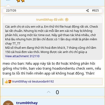
t
s
:
e
22/7/26
#825
trum00thay đã viết:
Các anh chị ơi cứu em với ạ. Em thử thì file hoạt động rất ok. Check
lại rất chuẩn. Nhưng bị một cái mỗi lần em xài nó hay bị không
phản hồi, xong một lúc time out. Nãy giờ thao tác khá nhiều, chờ
khá lâu nhưng hơn 20 lần chỉ được có 1 lần duy nhất là phần mềm
chạy TT_TT
Mã số thuế em đang thử thì hoá đơn khá ít, 7 tháng cũng chỉ tầm
150 cái hoá đơn vào thôi. Mong được các anh chị chỉ giúp ạ
View attachment 312110
mẹo cho bạn: Nếu app này tải bị đơ hoặc không phản hồi
giống như trên, bạn vào trang hoadondientu check xem, nếu
trang bị lỗi thì hiển nhiên app sẽ không hoạt động. Thân!
trum00thay
và
tieutuvodanh192
R
e
U
0
a
c
p
t
v
i
trum00thay