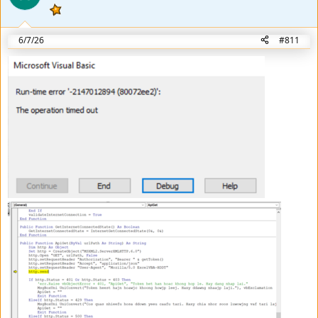
o
t
e
6/7/26
#811