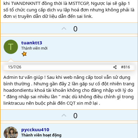
khi TVANDNKNTT đồng thời là MSTTCGP, Ngược lại sẽ gặp 1
số tổ chức cung cấp dịch vụ lập hoá đơn nhưng không phải là
đơn vị truyền dẫn dữ liệu dẫn đến sai link.
U
0
p
v
tuanktt3
T
o
Thành viên mới
t
e
15/7/26
#816
Admin tư vấn giúp ! Sau khi web nâng cấp tool vẫn sử dụng
bình thường . Nhưng gần đây 2 lần gặp sự cố đột nhiên trang
hoadondientu khoá tài khoản không cho đăng nhập với lý do
" đăng nhập sai nhiều lần " mặc dù không điều chỉnh gì trong
linktracuu nên buộc phải đến CQT xin mở lại .
U
0
p
v
pycckuu410
o
Thành viên hoạt động