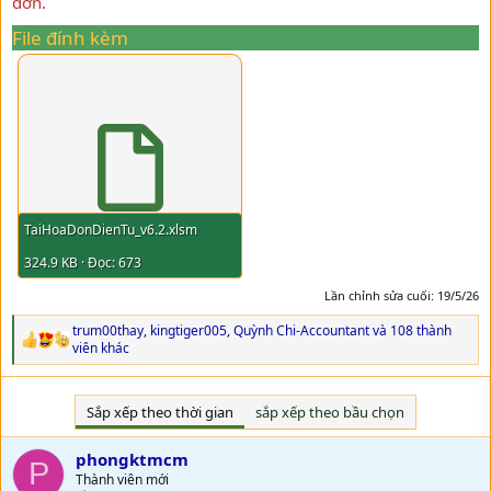
đơn.
File đính kèm
TaiHoaDonDienTu_v6.2.xlsm
324.9 KB · Đọc: 673
Lần chỉnh sửa cuối:
19/5/26
trum00thay
,
kingtiger005
,
Quỳnh Chi-Accountant
và 108 thành
R
viên khác
e
a
c
Sắp xếp theo thời gian
sắp xếp theo bầu chọn
t
i
o
phongktmcm
P
n
Thành viên mới
s