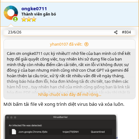
p
t
*** 05/02/2025: Thêm code tải file Zip và trích xuất dữ liệu hóa đơn
v
i
ongke0711
từ file XML. Sửa một số lỗi.
o
o
*** 23/02/2025: Sửa lỗi hiển thị sai <Trạng thái hóa đơn>.
Thành viên gắn bó
n
*** 10/05/2026: Cập nhật do trang hoadondientu thay đổi thiết kế.
t
s
*** 19/05/2026: Sửa lỗi hiển thị sai trạng thái hoá đơn.
:
e
23/6/26
#804
yhan0107 đã viết:
Cám ơn ongke0711 cực kỳ nhiều!!! nhờ file của bạn mình có thể kết
hợp để giải quyết công việc, tuy nhiên khi sử dụng file của bạn
mình thấy còn nhiều điểm cần cải tiến, rất xin lỗi vì không được sự
đồng ý của bạn nhưng mình cũng nhờ con Chat GPT và gemini để
hoàn thiện lại cấu trúc, xử lý rất rất nhiều vấn đề về ngày tháng,
thông báo hóa đơn lỗi, hóa đơn không tải đc chi tiết, tạo thêm các
hàm hỗ trợ... tuy nhiên hạn chế của mình cũng giống bạn là link tải
hóa đơn PDF gốc, nếu bạn nào có thư viện về link tải này thì thật là
Nhấp chuột vào đây để mở rộng...
tuyệt với, file sẽ hoàn thiện hơn rất nhiều!!! mình xin gửi lại file
Mới bấm tải file về xong trình diệt virus báo và xóa luôn.
mình đã sửa mong sự góp ý của các bạn!!! một lần nữa xin cám ơn
ongke0711 nhé!!!