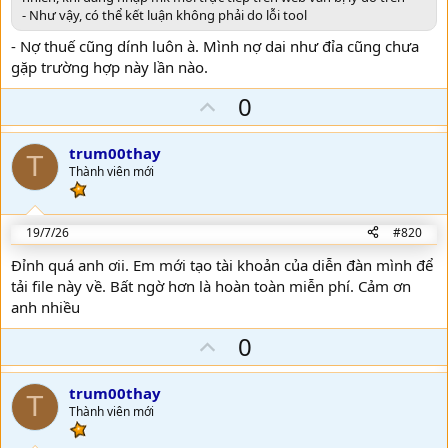
- Như vậy, có thể kết luận không phải do lỗi tool
- Nợ thuế cũng dính luôn à. Mình nợ dai như đỉa cũng chưa
gặp trường hợp này lần nào.
U
0
p
v
trum00thay
T
o
Thành viên mới
t
e
19/7/26
#820
Đỉnh quá anh ơii. Em mới tạo tài khoản của diễn đàn mình để
tải file này về. Bất ngờ hơn là hoàn toàn miễn phí. Cảm ơn
anh nhiều
U
0
p
v
trum00thay
T
o
Thành viên mới
t