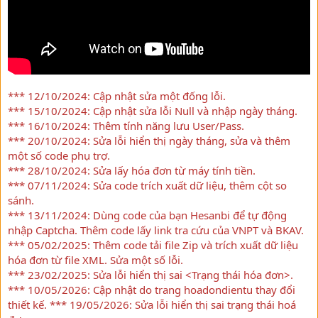
*** 12/10/2024:
Cập nhật sửa một đống lỗi.
*** 15/10/2024:
Cập nhật sửa lỗi Null và nhập ngày tháng.
*** 16/10/2024: Thêm tính năng lưu User/Pass
.
*** 20/10/2024: Sửa lỗi hiển thị ngày tháng
, sửa và thêm
một số code phụ trợ.
*** 28/10/2024: Sửa lấy hóa đơn từ máy tính tiền
.
*** 07/11/2024: Sửa code trích xuất dữ liệu, thêm cột so
sánh.
*** 13/11/2024: Dùng code của bạn Hesanbi để tự động
nhập Captcha. Thêm code lấy link tra cứu của VNPT và BKAV.
*** 05/02/2025: Thêm code tải file Zip và trích xuất dữ liệu
hóa đơn từ file XML. Sửa một số lỗi.
*** 23/02/2025: Sửa lỗi hiển thị sai <Trạng thái hóa đơn>.
*** 10/05/2026: Cập nhật do trang hoadondientu thay đổi
thiết kế. *** 19/05/2026: Sửa lỗi hiển thị sai trạng thái hoá