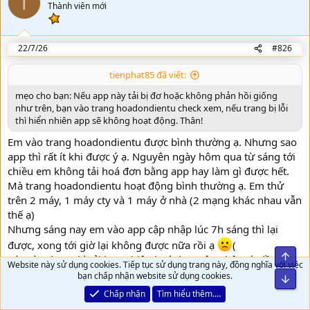
T
o
o
Thành viên mới
n
t
s
:
e
22/7/26
#826
tienphat85 đã viết:
mẹo cho bạn: Nếu app này tải bị đơ hoặc không phản hồi giống
như trên, bạn vào trang hoadondientu check xem, nếu trang bị lỗi
thì hiển nhiên app sẽ không hoạt động. Thân!
Em vào trang hoadondientu được bình thường ạ. Nhưng sao
app thì rất ít khi được ý ạ. Nguyên ngày hôm qua từ sáng tới
chiều em không tải hoá đơn bằng app hay làm gì được hết.
Mà trang hoadondientu hoạt động bình thường ạ. Em thử
trên 2 máy, 1 máy cty và 1 máy ở nhà (2 mạng khác nhau vẫn
thế ạ)
Nhưng sáng nay em vào app cập nhập lúc 7h sáng thì lại
được, xong tới giờ lại không được nữa rồi ạ
(
Lúc vào được thì tải bao nhiêu hoá đơn, cập nhập từ đầu năm
Website này sử dụng cookies. Tiếp tục sử dụng trang này, đồng nghĩa với việc
tới giờ rất chuẩn, mà lúc không vào được em có chỉnh thời
bạn chấp nhận website sử dụng cookies.
gian trong vòng 1 ngày cũng không được.
Chấp nhận
Tìm hiểu thêm.…