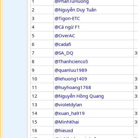
1
@PhanTuHuong
2
@Nguyễn Duy Tuân
3
@Tigon-ETC
4
@Cá ngừ F1
5
@OverAC
6
@cadafi
7
@SA_DQ
3
8
@Thanhcienco5
9
@quanluu1989
10
@lehuong1409
3
11
@huyhoang1768
3
12
@Nguyễn Hồng Quang
3
13
@violetdylan
14
@xuan_ha919
3
15
@MinhKhai
3
16
@hieuxd