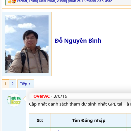
cadafi
,
Trung Kien Phan
,
Vuong phan
và 15 thành viên khác
R
e
a
c
t
i
o
n
Đỗ Nguyên Bình
s
:
1
2
Tiếp
OverAC
3/6/19
Cập nhật danh sách tham dự sinh nhật GPE tại Hà 
Stt
Tên Đăng nhập