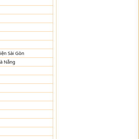
iện Sài Gòn
Đà Nẵng