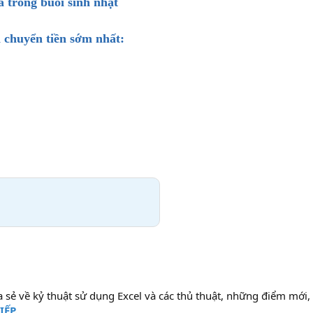
 trong buổi sinh nhật
 chuyển tiền sớm nhất:
a sẻ về kỷ thuật sử dụng Excel và các thủ thuật, những điểm mớ
IẾP.