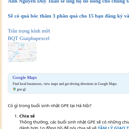
Anh Nguyễn Duy Tuân sẽ ủng hộ đồ uống cho chúng ta
Sẽ có quà bóc thăm 3 phần quà cho 15 bạn đăng ký và
Trân trọng kính mời
BQT Giaiphapexcel
Google Maps
Find local businesses, view maps and get driving directions in Google Maps.
goo.gl
Có gì trong buổi sinh nhật GPE tại Hà Nội?
Chia sẻ
Thông thường, các buổi sinh nhật GPE sẽ có những chi
dành hơn 1g đồng hồ để nói chia sẻ về
TÂM LÝ GIAO T