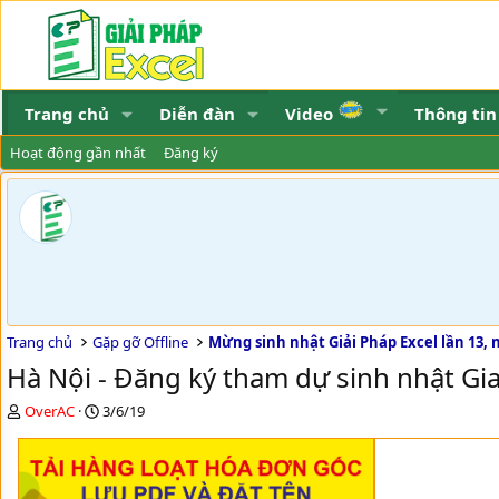
Trang chủ
Diễn đàn
Video
Thông tin
Hoạt động gần nhất
Đăng ký
Trang chủ
Gặp gỡ Offline
Hà Nội - Đăng ký tham dự sinh nhật G
T
N
OverAC
3/6/19
h
g
r
à
e
y
a
g