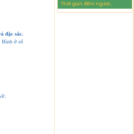
Thời gian đếm ngược.
à đặc sắc.
o Bình ở số
về: