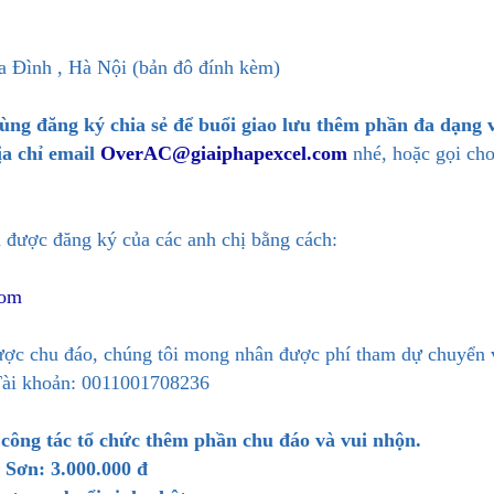
Ba Đình , Hà Nội (bản đô đính kèm)
cùng đăng ký chia sẻ để buổi giao lưu thêm phần đa dạng v
ịa chỉ email
OverAC@giaiphapexcel.com
nhé, hoặc gọi ch
 được đăng ký của các anh chị bằng cách:
com
được chu đáo, chúng tôi mong nhân được phí tham dự chuyển 
Tài khoản: 0011001708236
 công tác tổ chức thêm phần chu đáo và vui nhộn.
Sơn: 3.000.000 đ