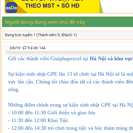
d
ử
s
i
t
a
Người dùng đang xem chủ đề này
r
t
Đang trực tuyến: 1 (Thành viên: 0, Khách: 1)
e
r
3/6/19
Trả lời: 144
Gởi các thành viên Giaiphapexcel tại
Hà Nội và khu vực
Sự kiện sinh nhật GPE lần 13 tổ chức tại Hà Nội sẽ là m
vực lân cận. Chúng tôi chào đón tất cả các thành viên đ
sống.
Những điểm chính trong sự kiện sinh nhật GPE tại Hà Nộ
- 10:00 đến 11:30 Giới thiệu và giao lưu
- 11:30 đến 12:00 Khai Tiệc
- 12:00 đến 14:30 trò chơi trong tiệc và bóc thăm trúng t