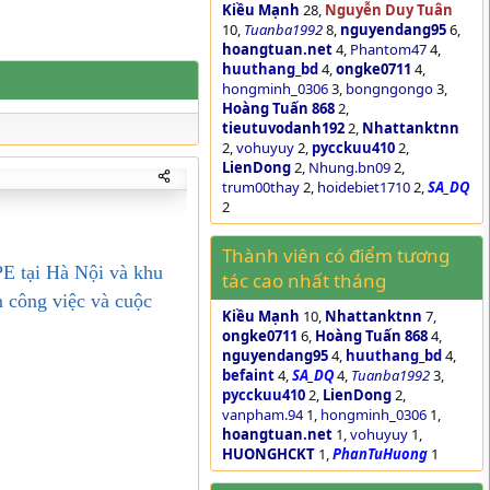
Kiều Mạnh
28
Nguyễn Duy Tuân
10
Tuanba1992
8
nguyendang95
6
hoangtuan.net
4
Phantom47
4
huuthang_bd
4
ongke0711
4
hongminh_0306
3
bongngongo
3
Hoàng Tuấn 868
2
tieutuvodanh192
2
Nhattanktnn
2
vohuyuy
2
pycckuu410
2
LienDong
2
Nhung.bn09
2
trum00thay
2
hoidebiet1710
2
SA_DQ
2
Thành viên có điểm tương
PE tại Hà Nội và khu
tác cao nhất tháng
m công việc và cuộc
Kiều Mạnh
10
Nhattanktnn
7
ongke0711
6
Hoàng Tuấn 868
4
nguyendang95
4
huuthang_bd
4
befaint
4
SA_DQ
4
Tuanba1992
3
pycckuu410
2
LienDong
2
vanpham.94
1
hongminh_0306
1
hoangtuan.net
1
vohuyuy
1
HUONGHCKT
1
PhanTuHuong
1