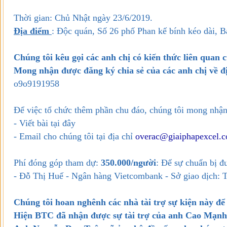
Thời gian: Chủ Nhật ngày 23/6/2019.
Địa điểm
: Độc quán, Số 26 phố Phan kế bính kéo dài, 
Chúng tôi kêu gọi các anh chị có kiến thức liên quan 
Mong nhận được đăng ký chia sẻ của các anh chị về đ
o9o9191958
Để việc tổ chức thêm phần chu đáo, chúng tôi mong nhận
- Viết bài tại đây
- Email cho chúng tôi tại địa chỉ
overac@giaiphapexcel.
Phí đóng góp tham dự:
350.000/người
: Để sự chuẩn bị 
- Đỗ Thị Huế - Ngân hàng Vietcombank - Sở giao dịch: 
Chúng tôi hoan nghênh các nhà tài trợ sự kiện này để
Hiện BTC đã nhận được sự tài trợ của anh Cao Mạnh 