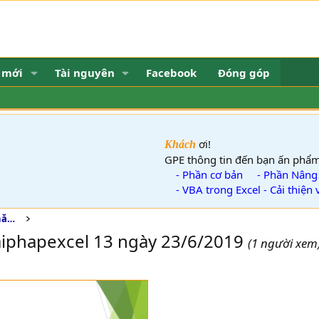
 mới
Tài nguyên
Facebook
Đóng góp
ơi!
Khách
GPE thông tin đến bạn ấn phẩm "lập 
- Phần cơ bản
- Phần Nâng Cao
- VBA trong Excel - Cải thiện và tă
Mừng sinh nhật Giải Pháp Excel lần 13, năm 2019
iaiphapexcel 13 ngày 23/6/2019
(1 người xem