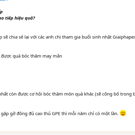
ếp
ao tiếp hiệu quả?
 sẽ chia sẻ lại với các anh chị tham gia buổi sinh nhật Giaiphap
hận được quà bóc thăm may mắn
nhất còn được cơ hội bóc thăm món quà khác (sẽ công bố trong bu
, gặp gở đông đủ cao thủ GPE thì mỗi năm chỉ có một lần.