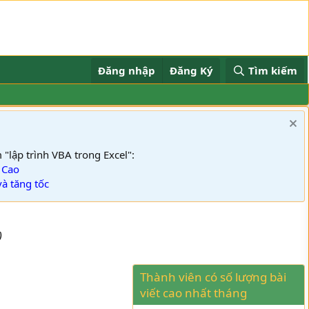
Đăng nhập
Đăng Ký
Tìm kiếm
trình VBA trong Excel":
ng tốc
)
Thành viên có số lượng bài
viết cao nhất tháng