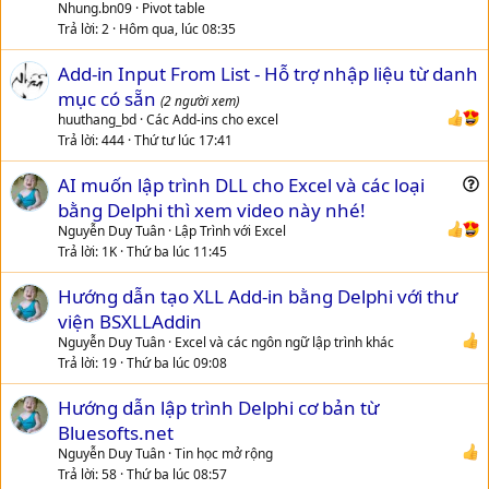
Nhung.bn09
Pivot table
Trả lời
2
Hôm qua, lúc 08:35
Add-in Input From List - Hỗ trợ nhập liệu từ danh
mục có sẵn
(2 người xem)
huuthang_bd
Các Add-ins cho excel
Trả lời
444
Thứ tư lúc 17:41
AI muốn lập trình DLL cho Excel và các loại
u
bằng Delphi thì xem video này nhé!
e
Nguyễn Duy Tuân
Lập Trình với Excel
s
Trả lời
1K
Thứ ba lúc 11:45
t
Hướng dẫn tạo XLL Add-in bằng Delphi với thư
i
viện BSXLLAddin
o
n
Nguyễn Duy Tuân
Excel và các ngôn ngữ lập trình khác
Trả lời
19
Thứ ba lúc 09:08
Hướng dẫn lập trình Delphi cơ bản từ
Bluesofts.net
Nguyễn Duy Tuân
Tin học mở rộng
Trả lời
58
Thứ ba lúc 08:57