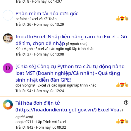
Trả lời
8
Hôm nay lúc 14:07
Phần mềm tải hóa đơn gốc
befaint
Excel và Kế Toán
Trả lời
26
Hôm nay lúc 13:29
InputInExcel: Nhập liệu nâng cao cho Excel – Gõ
để tìm, chọn để nhập
(4 người xem)
Kiều Mạnh
Excel và các ngôn ngữ lập trình khác
Trả lời
37
Hôm nay lúc 13:08
[Chia sẻ] Công cụ Python tra cứu tự động hàng
D
loạt MST (Doanh nghiệp/Cá nhân) - Quà tặng
sinh nhật diễn đàn GPE!
doanlong49
Excel và các ngôn ngữ lập trình khác
Trả lời
94
Hôm nay lúc 12:24
Tải hóa đơn điện tử
u
(https://hoadondientu.gdt.gov.vn/) Excel Vba
(1
e
người xem)
s
ongke0711
Lập Trình với Excel
t
Trả lời
842
Hôm nay lúc 09:32