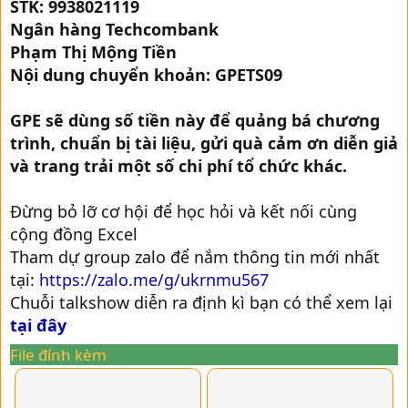
STK: 9938021119
Ngân hàng Techcombank
Phạm Thị Mộng Tiền
Nội dung chuyển khoản: GPETS09
GPE sẽ dùng số tiền này để quảng bá chương
trình, chuẩn bị tài liệu, gửi quà cảm ơn diễn giả
và trang trải một số chi phí tổ chức khác.
Đừng bỏ lỡ cơ hội để học hỏi và kết nối cùng
cộng đồng Excel
Tham dự group zalo để nắm thông tin mới nhất
tại:
https://zalo.me/g/ukrnmu567
Chuỗi talkshow diễn ra định kì bạn có thể xem lại
tại đây
File đính kèm