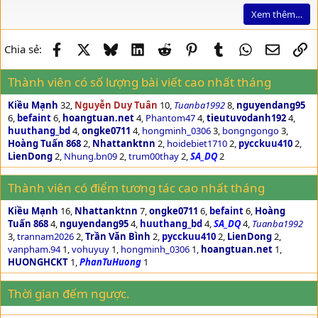
Xem thêm…
Facebook
X
Bluesky
LinkedIn
Reddit
Pinterest
Tumblr
WhatsApp
Email
Li
Chia sẻ:
Thành viên có số lượng bài viết cao nhất tháng
Kiều Mạnh
32
Nguyễn Duy Tuân
10
Tuanba1992
8
nguyendang95
6
befaint
6
hoangtuan.net
4
Phantom47
4
tieutuvodanh192
4
huuthang_bd
4
ongke0711
4
hongminh_0306
3
bongngongo
3
Hoàng Tuấn 868
2
Nhattanktnn
2
hoidebiet1710
2
pycckuu410
2
LienDong
2
Nhung.bn09
2
trum00thay
2
SA_DQ
2
Thành viên có điểm tương tác cao nhất tháng
Kiều Mạnh
16
Nhattanktnn
7
ongke0711
6
befaint
6
Hoàng
Tuấn 868
4
nguyendang95
4
huuthang_bd
4
SA_DQ
4
Tuanba1992
3
trannam2026
2
Trần Văn Bình
2
pycckuu410
2
LienDong
2
vanpham.94
1
vohuyuy
1
hongminh_0306
1
hoangtuan.net
1
HUONGHCKT
1
PhanTuHuong
1
Thời gian đếm ngược.