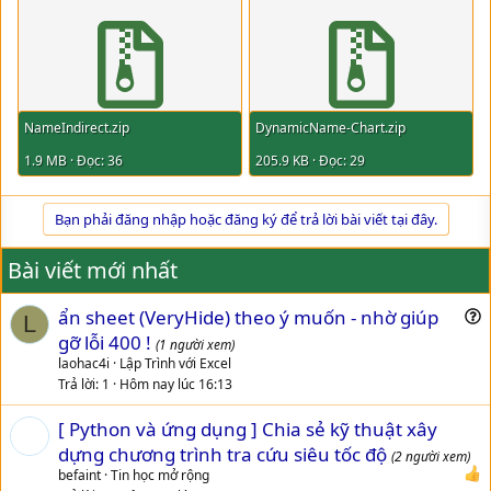
NameIndirect.zip
DynamicName-Chart.zip
1.9 MB · Đọc: 36
205.9 KB · Đọc: 29
Bạn phải đăng nhập hoặc đăng ký để trả lời bài viết tại đây.
Bài viết mới nhất
ẩn sheet (VeryHide) theo ý muốn - nhờ giúp
L
u
gỡ lỗi 400 !
(1 người xem)
e
laohac4i
Lập Trình với Excel
s
Trả lời
1
Hôm nay lúc 16:13
t
[ Python và ứng dụng ] Chia sẻ kỹ thuật xây
i
dựng chương trình tra cứu siêu tốc độ
o
(2 người xem)
n
befaint
Tin học mở rộng