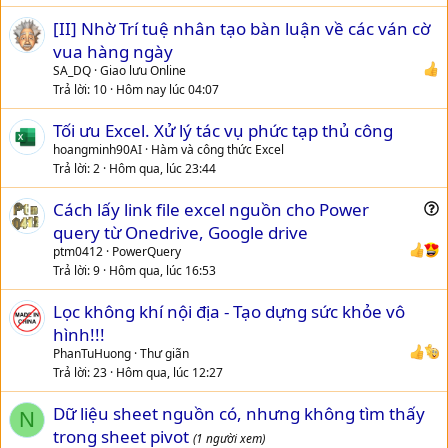
i
[II] Nhờ Trí tuệ nhân tạo bàn luận về các ván cờ
o
n
vua hàng ngày
SA_DQ
Giao lưu Online
Trả lời
10
Hôm nay lúc 04:07
Tối ưu Excel. Xử lý tác vụ phức tạp thủ công
hoangminh90AI
Hàm và công thức Excel
Trả lời
2
Hôm qua, lúc 23:44
Cách lấy link file excel nguồn cho Power
u
query từ Onedrive, Google drive
e
ptm0412
PowerQuery
s
Trả lời
9
Hôm qua, lúc 16:53
t
Lọc không khí nội địa - Tạo dựng sức khỏe vô
i
hình!!!
o
n
PhanTuHuong
Thư giãn
Trả lời
23
Hôm qua, lúc 12:27
Dữ liệu sheet nguồn có, nhưng không tìm thấy
N
trong sheet pivot
(1 người xem)