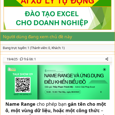
d
ử
o
s
i
r
t
y
a
r
t
e
r
Người dùng đang xem chủ đề này
Đang trực tuyến: 1 (Thành viên: 0, Khách: 1)
19/4/25
Trả lời: 1
Name Range
cho phép bạn
gán tên cho một
ô, một vùng dữ liệu, hoặc một công thức
–