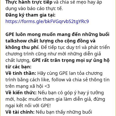
Thực hành trực tiếp
và chia sẻ mẹo hay áp
dụng vào báo cáo thực tế.
Đăng ký tham gia tại:
https://forms.gle/bkFVGqrvbS2tgYRc9
GPE luôn mong muốn mang đến những buổi
talkshow chất lượng cho cộng đồng và
không thu phí
. Để tiếp tục duy trì và phát triển
chương trình cũng như mời những diễn giả
chất lượng,
GPE rất trân trọng mọi sự ủng hộ
từ các bạn:
Về tinh thần:
Hãy cùng GPE lan tỏa chương
trình bằng cách like, follow và chia sẻ thông tin
trên mạng xã hội <3
Về kiến thức:
Nếu bạn có góp ý hay ý tưởng
mới, hoặc muốn tham gia làm diễn giả, đừng
ngại kết nối với GPE!
Về tài chính:
Nếu bạn thấy những buổi