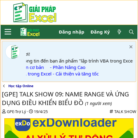
Đăng nhập
Đăng Ký
ơi!
Khách
GPE thông tin đến bạn ấn phẩm "lập trình VBA trong Excel":
- Phần cơ bản
- Phần Nâng Cao
- VBA trong Excel - Cải thiện và tăng tốc
Học tập Online
[GPE] TALK SHOW 09: NAME RANGE VÀ ỨNG
DỤNG ĐIỀU KHIỂN BIỂU ĐỒ
(1 người xem)
T
N
C
GPE-Trợ Lý
19/4/25
TALK SHOW
h
g
a
r
à
t
e
y
e
a
g
g