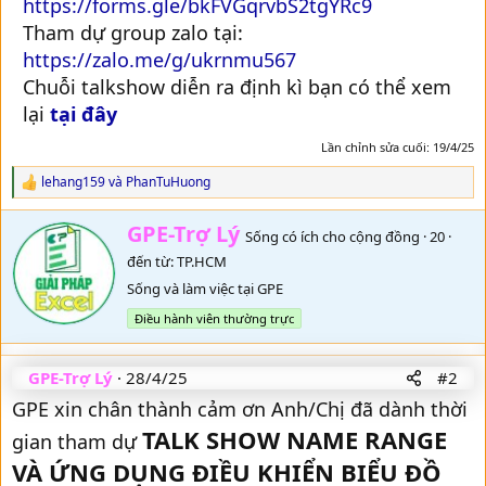
https://forms.gle/bkFVGqrvbS2tgYRc9
Tham dự group zalo tại:
https://zalo.me/g/ukrnmu567
Chuỗi talkshow diễn ra định kì bạn có thể xem
lại
tại đây
Lần chỉnh sửa cuối:
19/4/25
lehang159
và
PhanTuHuong
R
e
a
W
GPE-Trợ Lý
Sống có ích cho cộng đồng
·
20
·
c
r
t
đến từ:
TP.HCM
i
i
t
Sống và làm việc tại GPE
o
t
n
Điều hành viên thường trực
e
s
n
:
b
GPE-Trợ Lý
28/4/25
#2
y
GPE xin chân thành cảm ơn Anh/Chị đã dành thời
TALK SHOW NAME RANGE
gian tham dự
VÀ ỨNG DỤNG ĐIỀU KHIỂN BIỂU ĐỒ