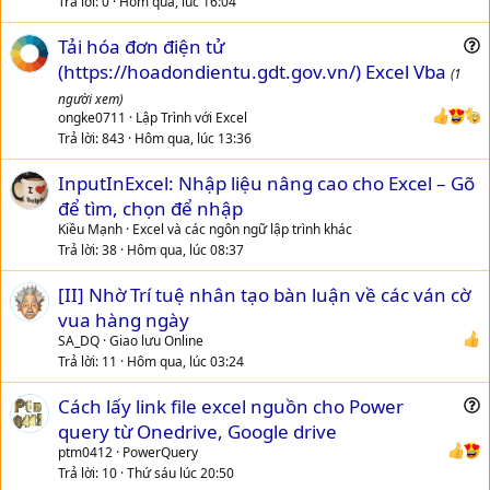
Trả lời
0
Hôm qua, lúc 16:04
Tải hóa đơn điện tử
u
(https://hoadondientu.gdt.gov.vn/) Excel Vba
(1
e
người xem)
s
ongke0711
Lập Trình với Excel
t
Trả lời
843
Hôm qua, lúc 13:36
i
InputInExcel: Nhập liệu nâng cao cho Excel – Gõ
o
n
để tìm, chọn để nhập
Kiều Mạnh
Excel và các ngôn ngữ lập trình khác
Trả lời
38
Hôm qua, lúc 08:37
[II] Nhờ Trí tuệ nhân tạo bàn luận về các ván cờ
vua hàng ngày
SA_DQ
Giao lưu Online
Trả lời
11
Hôm qua, lúc 03:24
Cách lấy link file excel nguồn cho Power
u
query từ Onedrive, Google drive
e
ptm0412
PowerQuery
s
Trả lời
10
Thứ sáu lúc 20:50