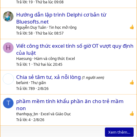
Trả lời
19
Thứ ba lúc 09:08
Hướng dẫn lập trình Delphi cơ bản từ
Bluesofts.net
Nguyễn Duy Tuân
Tin học mở rộng
Trả lời
58
Thứ ba lúc 08:57
Viết công thức excel tính số giờ OT vượt quy định
H
của luật
Haesung
Hàm và công thức Excel
Trả lời
1
Thứ hai lúc 20:45
Chia sẻ tâm tư, xả nỗi lòng
(1 người xem)
befaint
Thư giãn
Trả lời
789
2/8/26
phầm mềm tính khẩu phần ăn cho trẻ mầm
T
non
thanhquy_bn
Excel và Giáo Dục
Trả lời
4
2/8/26
Xem thêm…