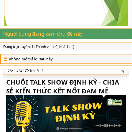
t
y
a
r
t
e
r
Người dùng đang xem chủ đề này
Đang trực tuyến: 1 (Thành viên: 0, Khách: 1)
Không mở trả lời sau này.
28/11/24
Trả lời: 3
CHUỖI TALK SHOW ĐỊNH KỲ - CHIA
SẺ KIẾN THỨC KẾT NỐI ĐAM MÊ