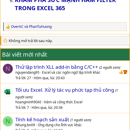
TRONG EXCEL 365
OverAC
và
PhanTuHuong
R
e
a
Không mở trả lời sau này.
c
t
i
Bài viết mới nhất
o
n
s
Thử lập trình XLL add-in bằng C/C++
N
(2 người xem)
:
nguyendang95
Excel và các ngôn ngữ lập trình khác
Trả lời
27
Hôm qua, lúc 20:43
Tối ưu Excel. Xử lý tác vụ phức tạp thủ công
(1
người xem)
hoangminh90AI
Hàm và công thức Excel
Trả lời
7
Hôm qua, lúc 20:36
Tính kế hoạch sản xuất
N
(1 người xem)
Nhung.bn09
Ứng dụng cho lĩnh vực khác