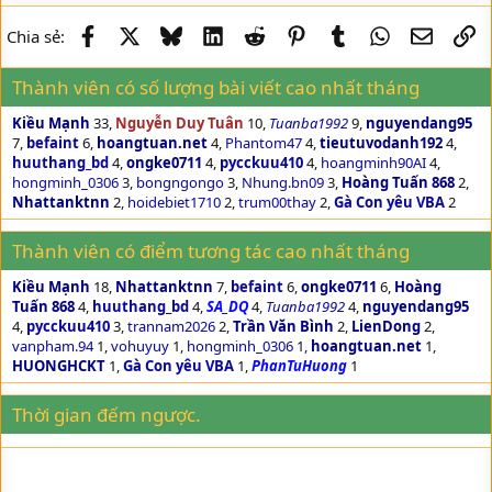
Facebook
X
Bluesky
LinkedIn
Reddit
Pinterest
Tumblr
WhatsApp
Email
Li
Chia sẻ:
Thành viên có số lượng bài viết cao nhất tháng
Kiều Mạnh
33
Nguyễn Duy Tuân
10
Tuanba1992
9
nguyendang95
7
befaint
6
hoangtuan.net
4
Phantom47
4
tieutuvodanh192
4
huuthang_bd
4
ongke0711
4
pycckuu410
4
hoangminh90AI
4
hongminh_0306
3
bongngongo
3
Nhung.bn09
3
Hoàng Tuấn 868
2
Nhattanktnn
2
hoidebiet1710
2
trum00thay
2
Gà Con yêu VBA
2
Thành viên có điểm tương tác cao nhất tháng
Kiều Mạnh
18
Nhattanktnn
7
befaint
6
ongke0711
6
Hoàng
Tuấn 868
4
huuthang_bd
4
SA_DQ
4
Tuanba1992
4
nguyendang95
4
pycckuu410
3
trannam2026
2
Trần Văn Bình
2
LienDong
2
vanpham.94
1
vohuyuy
1
hongminh_0306
1
hoangtuan.net
1
HUONGHCKT
1
Gà Con yêu VBA
1
PhanTuHuong
1
Thời gian đếm ngược.