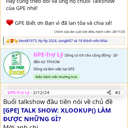
Hãy cùng theo dõi và ủng hộ chuỗi Talkshow
của GPE nhé!
GPE Biết ơn Bạn vì đã lan tỏa và chia sẻ!
Chỉnh sửa lần cuối bởi điều hành viên:
28/11/24
kiendt1973
,
Ny Ny 2024
,
sangkt07
và 18 thành viên khác
R
e
a
W
GPE-Trợ Lý
Sống có ích cho cộng đồng
·
20
·
c
r
t
đến từ:
TP.HCM
i
i
t
Sống và làm việc tại GPE
o
t
n
Điều hành viên thường trực
e
s
n
:
b
GPE-Trợ Lý
2/12/24
#2
y
Buổi talkshow đầu tiên nói về chủ đề
[GPE] TALK SHOW: XLOOKUP() LÀM
ĐƯỢC NHỮNG GÌ?
Mời anh chị