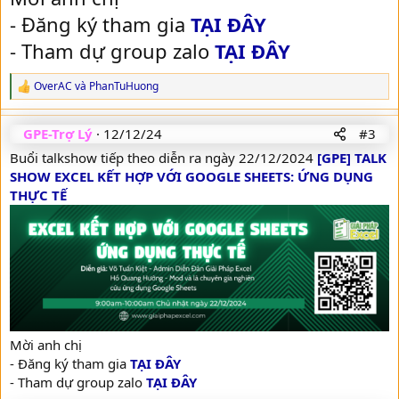
- Đăng ký tham gia
TẠI ĐÂY
- Tham dự group zalo
TẠI ĐÂY
OverAC
và
PhanTuHuong
R
e
a
GPE-Trợ Lý
12/12/24
#3
c
t
Buổi talkshow tiếp theo diễn ra ngày 22/12/2024
[GPE] TALK
i
SHOW EXCEL KẾT HỢP VỚI GOOGLE SHEETS: ỨNG DỤNG
o
n
THỰC TẾ
s
:
Mời anh chị
- Đăng ký tham gia
TẠI ĐÂY
- Tham dự group zalo
TẠI ĐÂY