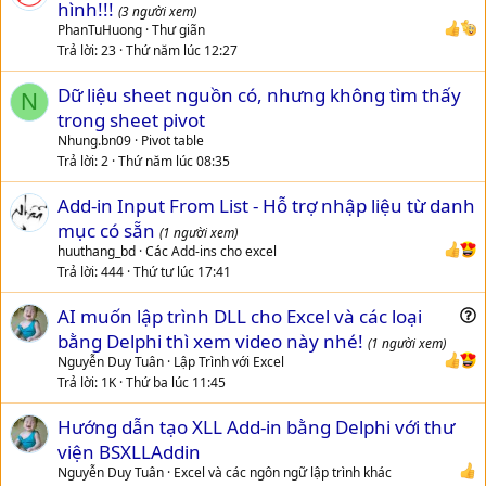
hình!!!
(3 người xem)
PhanTuHuong
Thư giãn
Trả lời
23
Thứ năm lúc 12:27
Dữ liệu sheet nguồn có, nhưng không tìm thấy
N
trong sheet pivot
Nhung.bn09
Pivot table
Trả lời
2
Thứ năm lúc 08:35
Add-in Input From List - Hỗ trợ nhập liệu từ danh
mục có sẵn
(1 người xem)
huuthang_bd
Các Add-ins cho excel
Trả lời
444
Thứ tư lúc 17:41
AI muốn lập trình DLL cho Excel và các loại
u
bằng Delphi thì xem video này nhé!
(1 người xem)
e
Nguyễn Duy Tuân
Lập Trình với Excel
s
Trả lời
1K
Thứ ba lúc 11:45
t
Hướng dẫn tạo XLL Add-in bằng Delphi với thư
i
viện BSXLLAddin
o
n
Nguyễn Duy Tuân
Excel và các ngôn ngữ lập trình khác