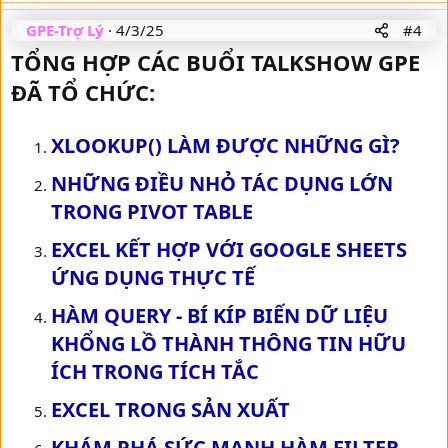
GPE-Trợ Lý
4/3/25
#4
TỔNG HỢP CÁC BUỔI TALKSHOW GPE
ĐÃ TỔ CHỨC:
XLOOKUP() LÀM ĐƯỢC NHỮNG GÌ?
NHỮNG ĐIỀU NHỎ TÁC DỤNG LỚN
TRONG PIVOT TABLE
EXCEL KẾT HỢP VỚI GOOGLE SHEETS
ỨNG DỤNG THỰC TẾ
HÀM QUERY - BÍ KÍP BIẾN DỮ LIỆU
KHỔNG LỒ THÀNH THÔNG TIN HỮU
ÍCH TRONG TÍCH TẮC
EXCEL TRONG SẢN XUẤT
KHÁM PHÁ SỨC MẠNH HÀM FILTER