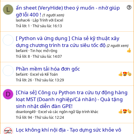
t
ẩn sheet (VeryHide) theo ý muốn - nhờ giúp
i
L
u
gỡ lỗi 400 !
o
(1 người xem)
e
n
laohac4i
Lập Trình với Excel
s
Trả lời
1
Thứ sáu lúc 16:13
t
[ Python và ứng dụng ] Chia sẻ kỹ thuật xây
i
dựng chương trình tra cứu siêu tốc độ
o
(2 người xem)
n
befaint
Tin học mở rộng
Trả lời
8
Thứ sáu lúc 14:07
Phần mềm tải hóa đơn gốc
befaint
Excel và Kế Toán
Trả lời
26
Thứ sáu lúc 13:29
[Chia sẻ] Công cụ Python tra cứu tự động hàng
D
loạt MST (Doanh nghiệp/Cá nhân) - Quà tặng
sinh nhật diễn đàn GPE!
doanlong49
Excel và các ngôn ngữ lập trình khác
Trả lời
94
Thứ sáu lúc 12:24
Lọc không khí nội địa - Tạo dựng sức khỏe vô