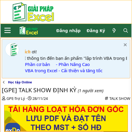
Đăng nhập
Đăng Ký
ơi!
Khách
GPE thông tin đến bạn ấn phẩm "lập trình VBA trong 
- Phần cơ bản
- Phần Nâng Cao
- VBA trong Excel - Cải thiện và tăng tốc
Học tập Online
[GPE] TALK SHOW ĐỊNH KỲ
(1 người xem)
T
N
C
GPE-Trợ Lý
28/11/24
TALK SHOW
h
g
a
r
à
t
e
y
e
a
g
g
d
ử
o
s
i
r